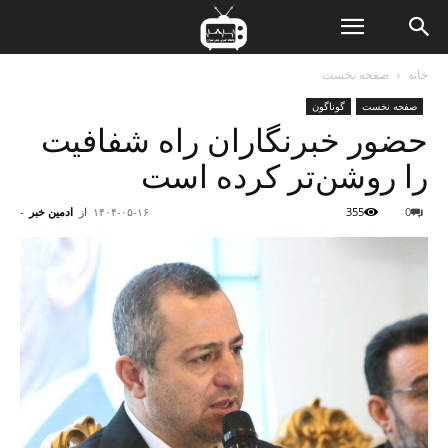
ن
خانه
صفحه نخست
صفحه نخست
گوناگون
ت
حضور خبرنگاران راه شفافیت
را روشن‌تر کرده است
0
355
۱۴۰۴-۰۵-۱۶
از
ادمین خبر
-