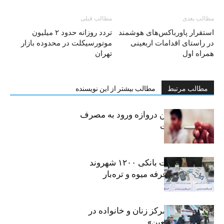
مطالب بعدی
مطالب قبلی
استقرار پاورباکس‌های هوشمند
تردد روزانه حدود ۲ میلیون
در راستای اقدامات اربعینی
موتورسیکلت در محدوده بازار
همراه اول
تهران
مطالب مرتبط
مطالب بیشتر از این نویسنده
سیگار، مهمترین دروازه ورود به مصرف
موادمخدر است
افشای اطلاعات بانکی ۱۲۰۰ شهروند
تهرانی در یک غرفه میوه و تره‌بار
روایت حضور مرکز زنان و خانواده در
«جاماندگان اربعین»