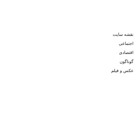
نقشه سایت
اجتماعی
اقتصادی
گوناگون
عکس و فیلم
تمامی حقوق نزد وبسایت نبض تهران محفوظ و کپی محتوی تنها با ذکر
منبع بلامانع است. ۱۴۰۲ ©