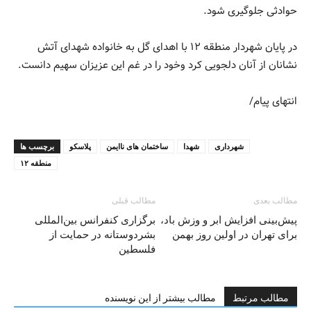
حوادثی جلوگیری شود.
در پایان شهردار منطقه ۱۲ با اهدای گل به خانواده شهدای آتش
نشانان از آنان دلجویی کرد وخود را در غم این عزیزان سهیم دانست.
انتهای پیام/
شهرداری
شهدا
ساختمان های ناایمن
پلاسکو
برچسب ها
منطقه ۱۲
مطالب بعدی
مطالب قبلی
پیش‌بینی افزایش ابر و وزش باد،
برگزاری کنفرانس بین‌المللی
برای تهران در اولین روز بهمن
بشردوستانه در حمایت از
فلسطین
مطالب مرتبط
مطالب بیشتر از این نویسنده