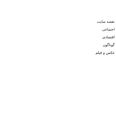
نقشه سایت
اجتماعی
اقتصادی
گوناگون
عکس و فیلم
تمامی حقوق نزد وبسایت نبض تهران محفوظ و کپی محتوی تنها با ذکر
منبع بلامانع است. ۱۴۰۲ ©