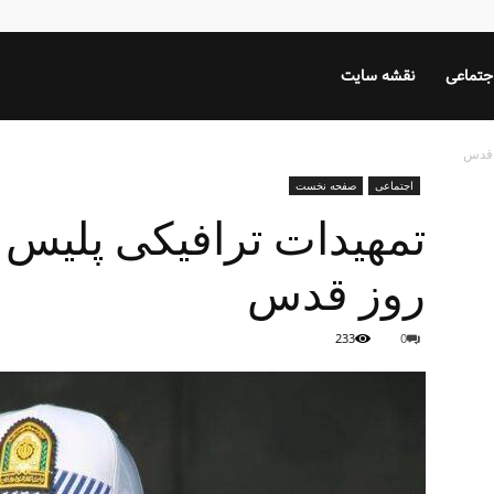
جتماعی
نقشه سایت
ز قدس
اجتماعی
صفحه نخست
تمهیدات ترافیکی پلیس ر
روز قدس
233
0