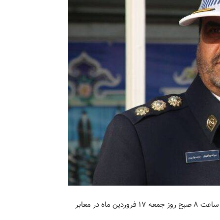
رئیس پلیس راهور تهران بزرگ از اعمال محدودیت‌های ترافیکی از ساعت ۸ صبح روز جمعه ۱۷ فروردین ماه در معابر