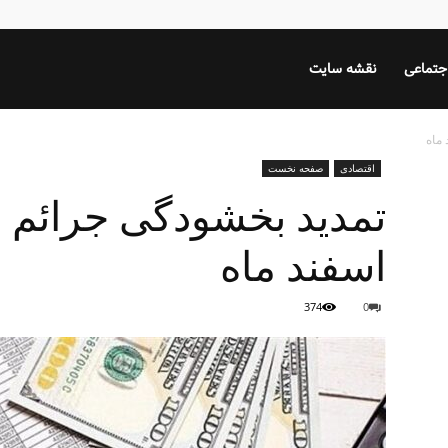
جتماعی
نقشه سایت
 ماه
اقتصادی
صفحه نخست
تمدید بخشودگی جرائم مال
اسفند ماه
374
0