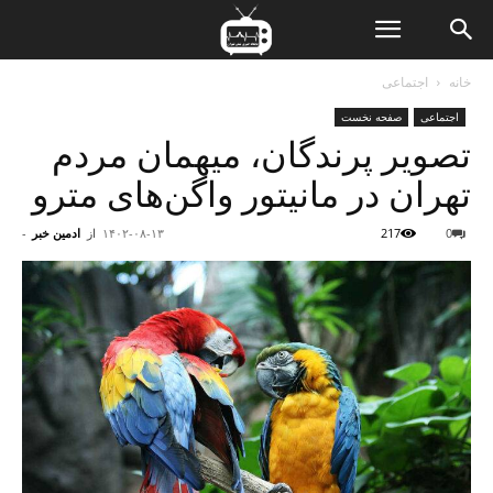
ن
خانه
اجتماعی
اجتماعی
صفحه نخست
ت
تصویر پرندگان، میهمان مردم
تهران در مانیتور واگن‌های مترو
0
217
۱۴۰۲-۰۸-۱۳
از
ادمین خبر
-