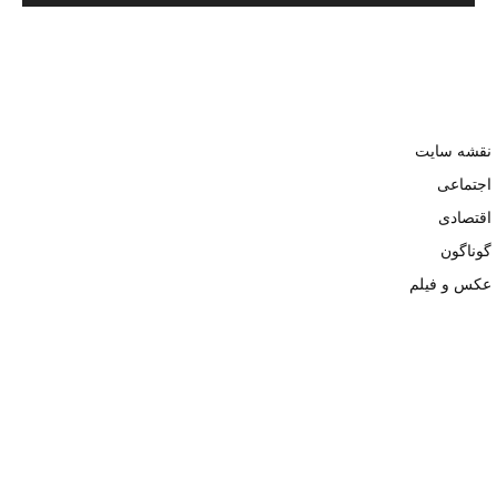
نقشه سایت
اجتماعی
اقتصادی
گوناگون
عکس و فیلم
تمامی حقوق نزد وبسایت نبض تهران محفوظ و کپی محتوی تنها با ذکر
منبع بلامانع است. ۱۴۰۲ ©