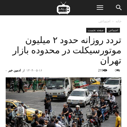
ن
خانه
اجتماعی
اجتماعی
صفحه نخست
ت
تردد روزانه حدود ۲ میلیون
موتورسیکلت در محدوده بازار
تهران
0
219
۱۴۰۴-۰۵-۱۶
از
ادمین خبر
-