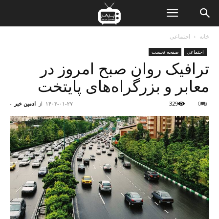
ن
خانه
اجتماعی
اجتماعی
صفحه نخست
ت
ترافیک روان صبح امروز در
معابر و بزرگراه‌های پایتخت
0
329
۱۴۰۳-۰۱-۲۷
از
ادمین خبر
-