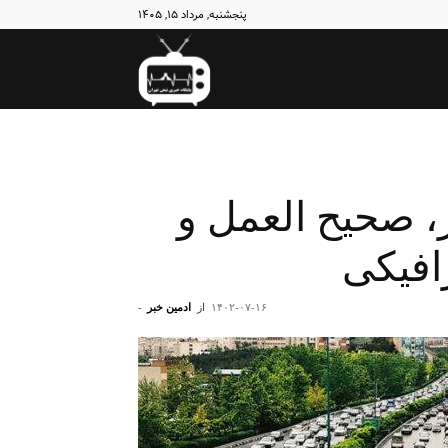
پنجشنبه, مرداد ۱۵, ۱۴۰۵
نبض
تهران
ر، صحیح العمل و
رافیکی
۱۴۰۲-۰۷-۱۶
از
ادمین خبر
-