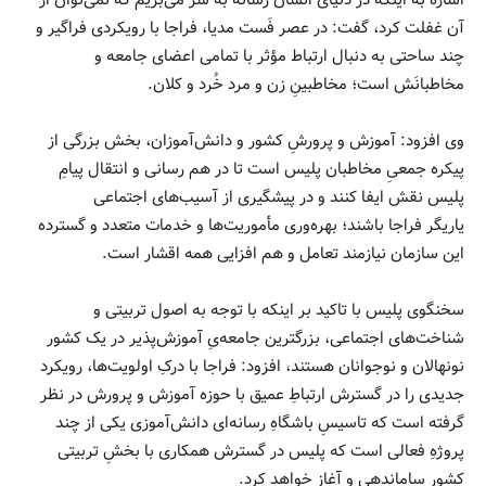
اشاره به اینکه در دنیای انسان رسانه به سر می‌بریم که نمی‌توان از
آن غفلت کرد، گفت: در عصر فَست مدیا، فراجا با رویکردی فراگیر و
چند ساحتی به دنبال ارتباط مؤثر با تمامی اعضای جامعه و
مخاطبانَش است؛ مخاطبینِ زن و مرد خُرد و کلان.
وی افزود: آموزش و پرورشِ کشور و دانش‌آموزان، بخش بزرگی از
پیکره جمعیِ مخاطبان پلیس است تا در هم رسانی و انتقال پیامِ
پلیس نقش ایفا کنند و در پیشگیری از آسیب‌های اجتماعی
یاریگر فراجا باشند؛ بهره‌وری مأموریت‌ها و خدمات متعدد و گسترده
این سازمان نیازمند تعامل و هم افزایی همه اقشار است.
سخنگوی پلیس با تاکید بر اینکه با توجه به اصول تربیتی و
شناخت‌های اجتماعی، بزرگترین جامعه‌یِ آموزش‌پذیر در یک کشور
نونهالان و نوجوانان هستند، افزود: فراجا با درکِ اولویت‌ها، رویکرد
جدیدی را در گسترش ارتباطِ عمیق با حوزه آموزش و پرورش در نظر
گرفته است که تاسیسِ باشگاهِ رسانه‌ای دانش‌آموزی یکی از چند
پروژهِ فعالی است که پلیس در گسترش همکاری با بخشِ تربیتی
کشور ساماندهی و آغاز خواهد کرد.