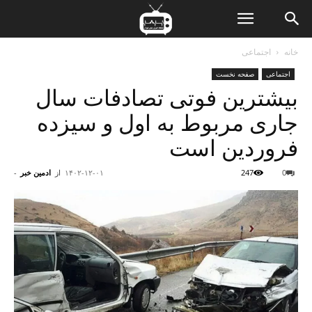
ن
خانه
اجتماعی
اجتماعی
صفحه نخست
ت
بیشترین فوتی تصادفات سال
جاری مربوط به اول و سیزده
فروردین است
0
247
۱۴۰۲-۱۲-۰۱
از
ادمین خبر
-