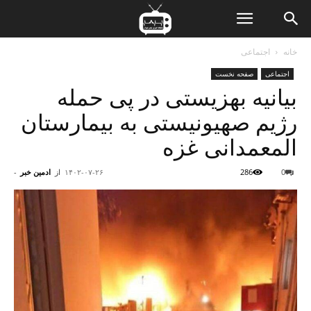
ن
خانه
اجتماعی
اجتماعی
صفحه نخست
ت
بیانیه بهزیستی در پی حمله
رژیم صهیونیستی به بیمارستان
المعمدانی غزه
0
286
۱۴۰۲-۰۷-۲۶
از
ادمین خبر
-