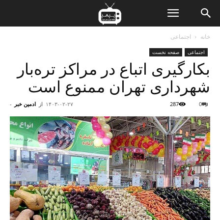
ن
خانه
اجتماعی
اجتماعی
صفحه نخست
ت
بکارگیری اتباع در مراکز تره‌بار
شهرداری تهران ممنوع است
0
287
۱۴۰۳-۰۲-۲۷
از
ادمین خبر
-