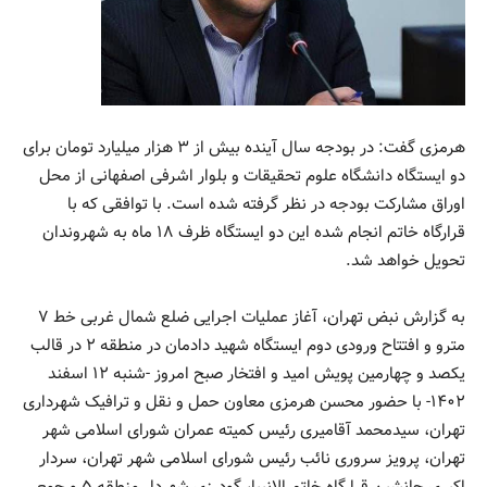
هرمزی گفت: در بودجه سال آینده بیش از ۳ هزار میلیارد تومان برای
دو ایستگاه دانشگاه علوم تحقیقات و بلوار اشرفی اصفهانی از محل
اوراق مشارکت بودجه در نظر گرفته شده است. با توافقی که با
قرارگاه خاتم انجام شده این دو ایستگاه ظرف ۱۸ ماه به شهروندان
تحویل خواهد شد.
به گزارش نبض تهران، آغاز عملیات اجرایی ضلع شمال غربی خط ۷
مترو و افتتاح ورودی دوم ایستگاه شهید دادمان در منطقه ۲ در قالب
یکصد و چهارمین پویش امید و افتخار صبح امروز -شنبه ۱۲ اسفند
۱۴۰۲- با حضور محسن هرمزی معاون حمل و نقل و ترافیک شهرداری
تهران، سیدمحمد آقامیری رئیس کمیته عمران شورای اسلامی شهر
تهران، پرویز سروری نائب رئیس شورای اسلامی شهر تهران، سردار
اکبری جانشین قرارگاه خاتم الانبیا، گودرزی شهردار منطقه ۵ و جمعی