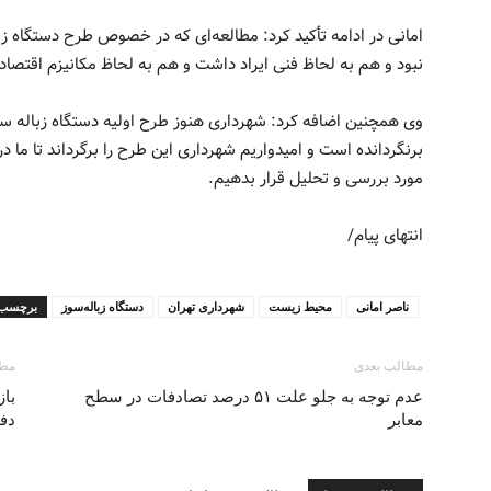
امانی در ادامه تأکید کرد: مطالعه‌ای که در خصوص طرح دستگاه ز
نبود و هم به لحاظ فنی ایراد داشت و هم به لحاظ مکانیزم اقتصادی
وی همچنین اضافه کرد: شهرداری هنوز طرح اولیه دستگاه زباله سو
برنگردانده است و امیدواریم شهرداری این طرح را برگرداند تا ما 
مورد بررسی و تحلیل قرار بدهیم.
انتهای پیام/
ناصر امانی
محیط زیست
شهرداری تهران
دستگاه زباله‌سوز
برچسب 
مطالب بعدی
مطا
عدم توجه به جلو علت ۵۱ درصد تصادفات در سطح
باز
معابر
دفا