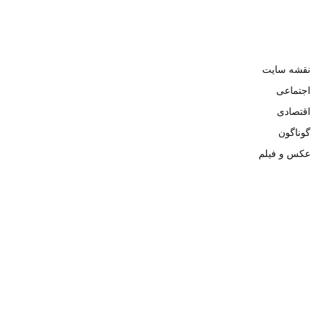
نقشه سایت
اجتماعی
اقتصادی
گوناگون
عکس و فیلم
تمامی حقوق نزد وبسایت نبض تهران محفوظ و کپی محتوی تنها با ذکر
منبع بلامانع است. ۱۴۰۲ ©