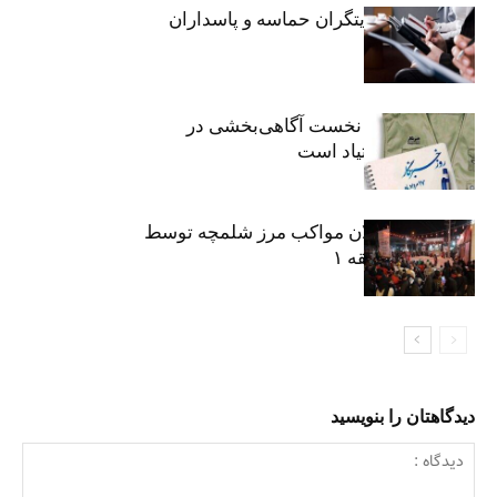
خبرنگاران، روایتگران حماسه و پاسداران
حقیقت
«رسانه» سنگر نخست آگاهی‌بخشی در
پیشگیری از اعتیاد است
نکوداشت فعالان مواکب مرز شلمچه توسط
شهرداری منطقه ۱
دیدگاهتان را بنویسید