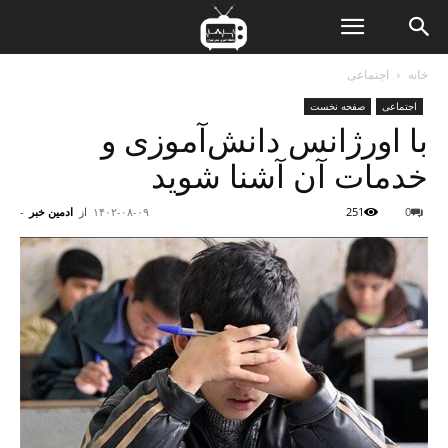
ن
خانه
اجتماعی
اجتماعی
صفحه نخست
ت
با اورژانس دانش‌آموزی و
خدمات آن آشنا شوید
0
251
۱۴۰۲-۰۸-۰۹
از
ادمین خبر
-