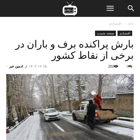
ن
خانه
اقتصادی
اقتصادی
صفحه نخست
ت
بارش پراکنده برف و باران در
برخی از نقاط کشور
0
202
۱۴۰۲-۱۲-۱۵
از
ادمین خبر
-