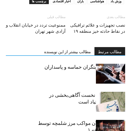
وزش باد
هواشناسی
باران
اخبار اقتصادی
برچسب ها
مطالب بعدی
مطالب قبلی
نصب تجهیزات و علائم ترافیکی
ممنوعیت تردد در خیابان انقلاب و
در نقاط حادثه خیز منطقه ۱۹
آزادی شهر تهران
مطالب مرتبط
مطالب بیشتر از این نویسنده
خبرنگاران، روایتگران حماسه و پاسداران
حقیقت
«رسانه» سنگر نخست آگاهی‌بخشی در
پیشگیری از اعتیاد است
نکوداشت فعالان مواکب مرز شلمچه توسط
شهرداری منطقه ۱