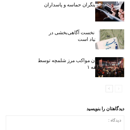
خبرنگاران، روایتگران حماسه و پاسداران
حقیقت
«رسانه» سنگر نخست آگاهی‌بخشی در
پیشگیری از اعتیاد است
نکوداشت فعالان مواکب مرز شلمچه توسط
شهرداری منطقه ۱
دیدگاهتان را بنویسید