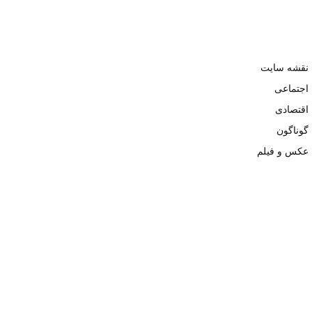
نقشه سایت
اجتماعی
اقتصادی
گوناگون
عکس و فیلم
تمامی حقوق نزد وبسایت نبض تهران محفوظ و کپی محتوی تنها با ذکر
منبع بلامانع است. ۱۴۰۲ ©