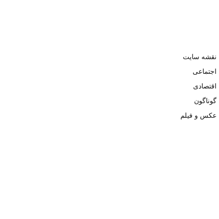
نقشه سایت
اجتماعی
اقتصادی
گوناگون
عکس و فیلم
تمامی حقوق نزد وبسایت نبض تهران محفوظ و کپی محتوی تنها با ذکر
منبع بلامانع است. ۱۴۰۲ ©