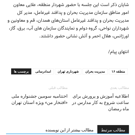
شایان ذکر است این جلسه با حضور شهردار منطقه، علایی معاون
امور مناطق سازمان مديريت بحران و پدافند غيرعامل، مدیر کل
مدیریت بحران و پدافند غیرعامل استان‌های همدان، قم و معاونین و
شهرداران نواحی، گروه دوام و نمایندگان سازمان های آب، برق، گاز،
اورژانس، هلال احمر و آتش نشانی حضور داشتند.
انتهای پیام/
منطقه ۱۶
مدیریت بحران
شهرداری تهران
امدادرسانی
برچسب ها
مطالب بعدی
مطالب قبلی
اطلاعیه آموزش و پرورش برای
اختتامیه‌‌ سومین جشنواره ملی
ساعت شروع به کار مدارس در
«افتخار من» ویژه استان تهران
ماه رمضان
مطالب مرتبط
مطالب بیشتر از این نویسنده