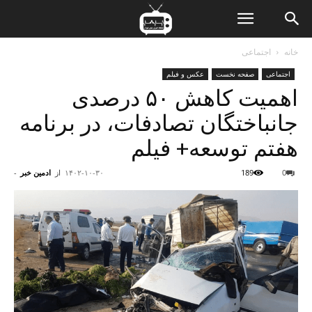
ن
خانه
اجتماعی
اجتماعی
صفحه نخست
عکس و فیلم
ت
اهمیت کاهش ۵۰ درصدی
جانباختگان تصادفات، در برنامه
هفتم توسعه+ فیلم
0
189
۱۴۰۲-۱۰-۳۰
از
ادمین خبر
-