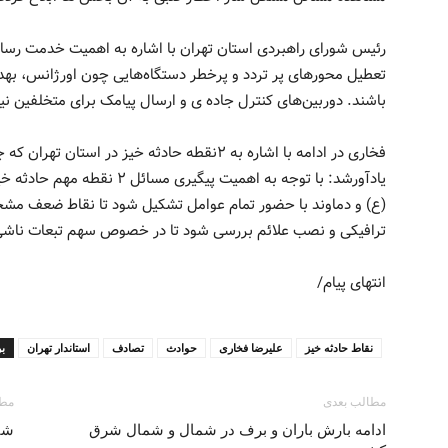
رئیس شورای راهبردی استان تهران با اشاره به اهمیت خدمت رسانی
تعطیل محورهای پر تردد و پرخطر دستگاه‌هایی چون اورژانس، به
باشند. دوربین‌های کنترل جاده ی و ارسال پیامک برای متخلفین ن
فخاری در ادامه با اشاره به ۲نقطه حادثه خیز در 
یادآورشد: با توجه به اهمیت پیگ
(ع) و دماوند با حضور تمام عوامل تشکیل شود تا نقاط ضعف مش
ترافیکی و نصب علائم بررسی شود تا در خصوص سهم تبعات ناشی
انتهای پیام/
نقاط حادثه خیز
علیرضا فخاری
حوادث
تصادف
استاندار تهران
ب
مطالب بعدی
مطا
ادامه بارش باران و برف در شمال و شمال شرق
شنا