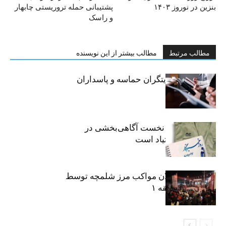
بنزین در نوروز ۱۴۰۳
پشتیبانی حمله تروریستی چابهار
و راسک
مطالب مرتبط
مطالب بیشتر از این نویسنده
خبرنگاران، روایتگران حماسه و پاسداران
حقیقت
«رسانه» سنگر نخست آگاهی‌بخشی در
پیشگیری از اعتیاد است
نکوداشت فعالان مواکب مرز شلمچه توسط
شهرداری منطقه ۱