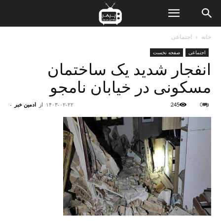
ن
خانه
اجتماعی
اجتماعی
صفحه نخست
ت
انفجار شدید یک ساختمان
مسکونی در خیابان نامجو
0
245
۱۴۰۳-۰۲-۲۲
از
ادمین خبر
-