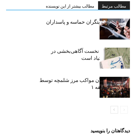
مطالب مرتبط
مطالب بیشتر از این نویسنده
خبرنگاران، روایتگران حماسه و پاسداران
حقیقت
«رسانه» سنگر نخست آگاهی‌بخشی در
پیشگیری از اعتیاد است
نکوداشت فعالان مواکب مرز شلمچه توسط
شهرداری منطقه ۱
دیدگاهتان را بنویسید