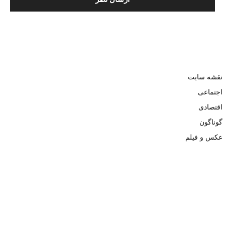
نقشه سایت
اجتماعی
اقتصادی
گوناگون
عکس و فیلم
تمامی حقوق نزد وبسایت نبض تهران محفوظ و کپی محتوی تنها با ذکر