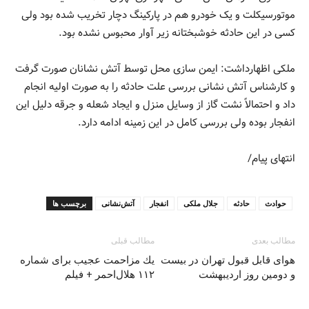
موتورسیکلت و یک خودرو هم در پارکینگ دچار تخریب شده بود ولی
کسی در این حادثه خوشبختانه زیر آوار محبوس نشده بود.
ملکی اظهارداشت: ایمن سازی محل توسط آتش نشانان صورت گرفت
و کارشناس آتش نشانی بررسی علت حادثه را به صورت اولیه انجام
داد و احتمالاً نشت گاز از وسایل منزل و ایجاد شعله و جرقه دلیل این
انفجار بوده ولی بررسی کامل در این زمینه ادامه دارد.
انتهای پیام/
حوادث
حادثه
جلال ملکی
انفجار
آتش‌نشانی
برچسب ها
مطالب بعدی
مطالب قبلی
هوای قابل قبول تهران در بیست
يك مزاحمت عجيب براى شماره
و دومین روز اردیبهشت
١١٢ هلال‌احمر + فیلم