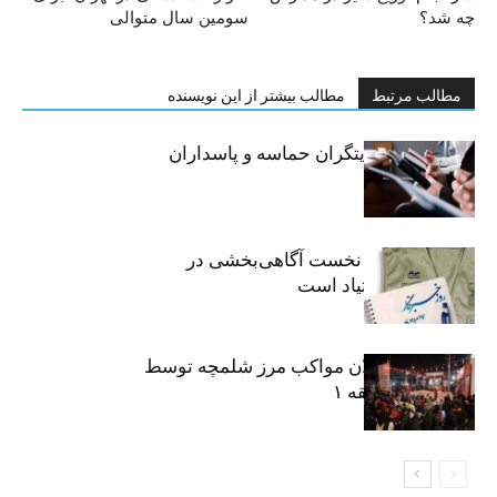
چه شد؟
سومین سال متوالی
مطالب مرتبط
مطالب بیشتر از این نویسنده
خبرنگاران، روایتگران حماسه و پاسداران
حقیقت
«رسانه» سنگر نخست آگاهی‌بخشی در
پیشگیری از اعتیاد است
نکوداشت فعالان مواکب مرز شلمچه توسط
شهرداری منطقه ۱