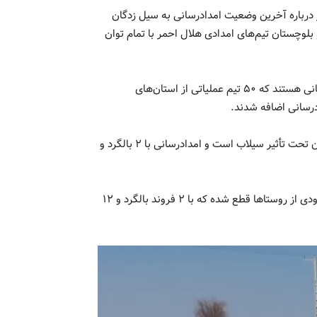
درباره آخرین وضعیت امدادرسانی به سیل زدگان
وچستان تیم‌های امدادی هلال احمر با تمام توان
وی در ادامه اضافه کرد: بیش از ۱۵۰ تیم عملیاتی در حال امدادرسانی هستند که ۵۰ تیم عملیاتی از استان‌های
درسانی اضافه شدند.
به گفته سلیمانی ١٨٤٠ روستا در ١١ شهرستان سيستان و بلوچستان تحت تأثير سيلاب است و امدادرسانى با ٢ بالگرد و
دبیرکل جمعيت هلال احمر خاطرنشان کرد: راه ارتباطی تعداد محدودى از روستاها قطع شده كه با ٢ فروند بالگرد و ١٢