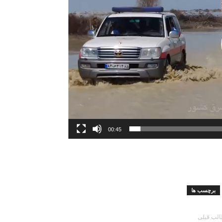
00:45
برچسب ها
لب قبلی