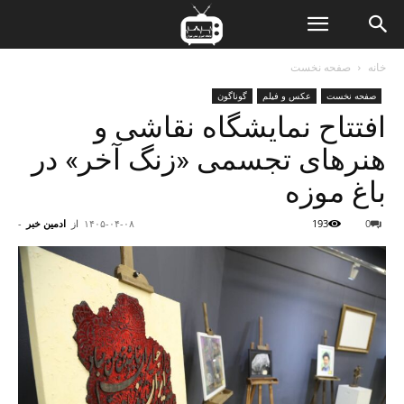
ن
خانه
صفحه نخست
صفحه نخست
عکس و فیلم
گوناگون
ت
افتتاح نمایشگاه نقاشی و
هنرهای تجسمی «زنگ آخر» در
باغ موزه
0
193
۱۴۰۵-۰۴-۰۸
از
ادمین خبر
-