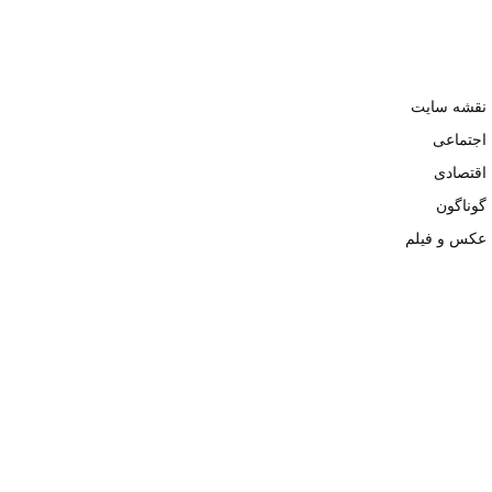
نقشه سایت
اجتماعی
اقتصادی
گوناگون
عکس و فیلم
تمامی حقوق نزد وبسایت نبض تهران محفوظ و کپی محتوی تنها با ذکر
منبع بلامانع است. ۱۴۰۲ ©