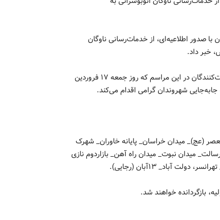
 خدمات‌‌رسانی ناوگان اتوبوسرانی به
ا صدور اطلاعیه‌ای، از خدمات‌‌رسانی ناوگان
، خبر داد.
شرکت واحد اتوبوسرانی تهران برای آرامش خاطر و رفاه حال شرکت‌کنندگان در این مراسم که روز جمعه ۱۷ فروردین
یعصر (عج)_ میدان خراسان_ پایانه خاوران_ شهرک
ت_ میدان نبوت_ میدان راه آهن_ بازاردوم نازی
ت آباد_ ۱۳آبان (رجایی).
يه، بازگردانده خواهند شد.