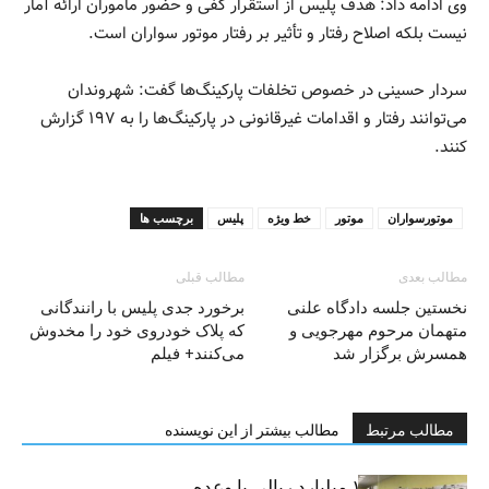
وی ادامه داد: هدف پلیس از استقرار کفی و حضور مأموران ارائه آمار
نیست بلکه اصلاح رفتار و تأثیر بر رفتار موتور سواران است.
سردار حسینی در خصوص تخلفات پارکینگ‌ها گفت: شهروندان
می‌توانند رفتار و اقدامات غیرقانونی در پارکینگ‌ها را به ۱۹۷ گزارش
کنند.
موتورسواران
موتور
خط ویژه
پلیس
برچسب ها
مطالب بعدی
مطالب قبلی
نخستین جلسه دادگاه علنی
برخورد جدی پلیس با رانندگانی
متهمان مرحوم مهرجویی و
که پلاک خودروی خود را مخدوش
همسرش برگزار شد
می‌کنند+ فیلم
مطالب مرتبط
مطالب بیشتر از این نویسنده
کلاهبرداری ۱۰۰ میلیارد ریالی با وعده