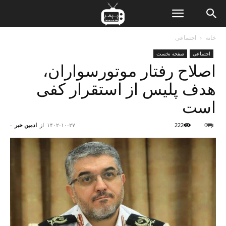
ن
خانه
اجتماعی
اجتماعی
صفحه نخست
ت
اصلاح رفتار موتورسواران،
هدف پلیس از استقرار کفی
است
0
222
۱۴۰۲-۱۰-۲۷
از
ادمین خبر
-