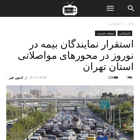
ن
خانه
اجتماعی
اجتماعی
صفحه نخست
ت
استقرار نمایندگان بیمه در
نوروز در محور‌های مواصلاتی
استان تهران
0
226
۱۴۰۲-۱۲-۲۷
از
ادمین خبر
-