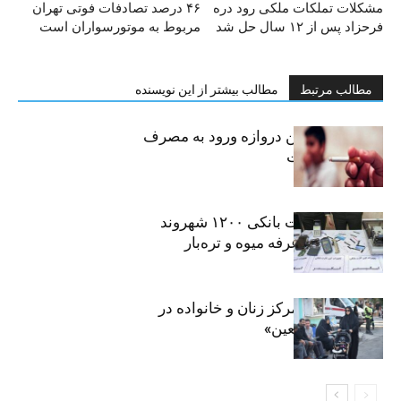
مشکلات تملکات ملکی رود دره
۴۶ درصد تصادفات فوتی تهران
فرحزاد پس از ۱۲ سال حل شد
مربوط به موتورسواران است
مطالب مرتبط
مطالب بیشتر از این نویسنده
سیگار، مهمترین دروازه ورود به مصرف
موادمخدر است
افشای اطلاعات بانکی ۱۲۰۰ شهروند
تهرانی در یک غرفه میوه و تره‌بار
روایت حضور مرکز زنان و خانواده در
«جاماندگان اربعین»