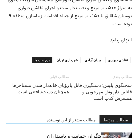
به متراژ ۵۰۰ متر مربع و نصب داربست و اجرای نقاشی دیواری
بوستان شقایق با ۱۵۰ متر مربع از جمله اقدامات زیباسازی منطقه ۹
بوده است.
انتهای پیام/
نقاشی دیواری
میدان آزادی
شهرداری تهران
برچسب ها
مطالب بعدی
مطالب قبلی
سخنگوی پلیس: دستگیری قاتل یا
رؤیای خانه‌دار شدن مستاجرها
قاتلین داریوش مهرجویی و
همچنان دست‌نیافتنی است
همسرش کذب است
مطالب مرتبط
مطالب بیشتر از این نویسنده
خبرنگاران، روایتگران حماسه و پاسداران