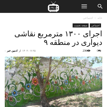
ن
خانه
اجتماعی
اجتماعی
صفحه نخست
ت
اجرای ۱۳۰۰ مترمربع نقاشی
دیواری در منطقه ۹
0
236
۱۴۰۲-۰۷-۲۵
از
ادمین خبر
-