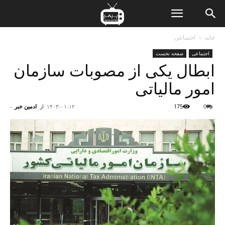
ن
خانه
اجتماعی
اجتماعی
صفحه نخست
ت
ابطال یکی از مصوبات سازمان
امور مالیاتی
0
175
۱۴۰۳-۰۱-۱۲
از
ادمین خبر
-