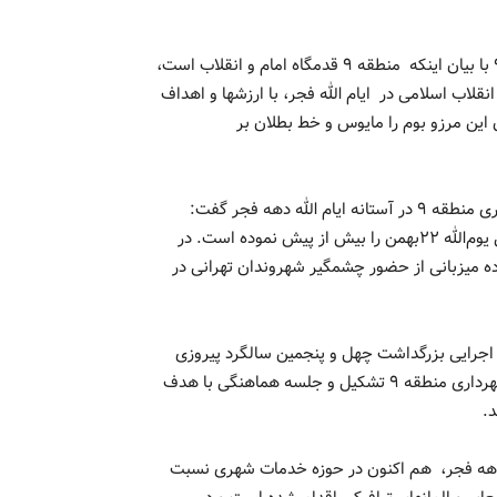
به گزارش نبض تهران، سید محمد رحیم مرتضوی شهردار منطقه ۹ با بیان اینکه منطقه ۹ قدمگاه امام و انقلاب است،
قلاب اسلامی در ایام الله فجر، با ارزشها و اهداف
این مرزو بوم را مایوس و خط بطلان بر
وی با اشاره به اقدامات فرهنگی، اجتماعی و خدمات شهری شهرداری منطقه ۹ در آستانه ایام الله دهه فجر گفت:
تقارن بهار انقلاب با ایام انتخابات، اهمیت فجر امسال و راهپیمایی یوم‌الله ۲۲بهمن را بیش از پیش نموده است. در
 امکانات خود آماده میزبانی از حضور چشمگیر شهروندان تهرانی در
اجرایی بزرگداشت چهل و پنجمین سالگرد پیروزی
انقلاب اسلامی و برگزاری مراسم راهپیمایی یوم الله ۲۲بهمن در شهرداری منطقه ۹ تشکیل و جلسه هماهنگی با هدف
د.
ام الله دهه فجر، هم ‌اکنون در حوزه خدمات شهری نسبت