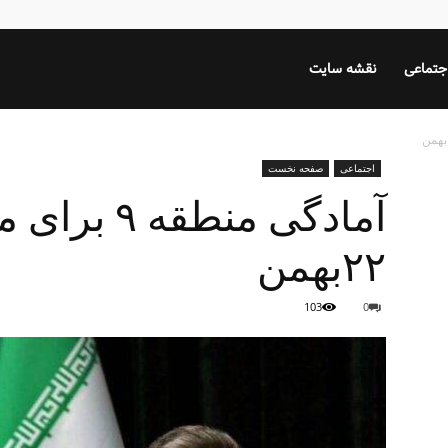
جتماعی
نقشه سایت
اجتماعی
صفحه نخست
آمادگی منطق
۲۲بهمن
103
0