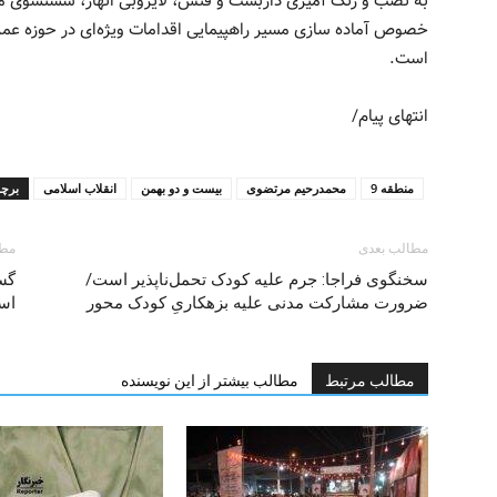
به نصب و رنگ ‌آمیزی داربست و فنس، لایروبی انهار، شستشوی معا
خصوص آماده سازی مسیر راهپیمایی اقدامات ویژه‌ای در حوزه عم
است.
انتهای پیام/
منطقه 9
محمدرحیم مرتضوی
بیست و دو بهمن
انقلاب اسلامی
برچ
مطالب بعدی
مطا
سخنگوی فراجا: جرم علیه کودک تحمل‌ناپذیر است/
گس
ضرورت مشارکت مدنی علیه بزهکاریِ کودک محور
اس
مطالب مرتبط
مطالب بیشتر از این نویسنده