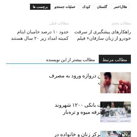
هلال‌احمر
گلستان
کودک
عملیات جستجو
برچسب ها
مطالب بعدی
مطالب قبلی
راهکارهای پیشگیری از سرقت
حدود ۱۰ درصد حامیان ایتام
خودرو از زبان سارقان+ فیلم
کمیته امداد زیر ۲۰ سال هستند
مطالب مرتبط
مطالب بیشتر از این نویسنده
سیگار، مهمترین دروازه ورود به مصرف
موادمخدر است
افشای اطلاعات بانکی ۱۲۰۰ شهروند
تهرانی در یک غرفه میوه و تره‌بار
روایت حضور مرکز زنان و خانواده در